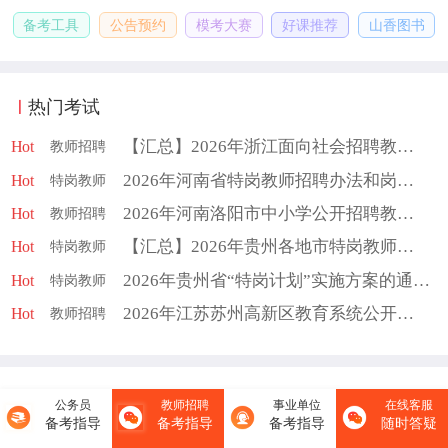
备考工具
公告预约
模考大赛
好课推荐
山香图书
热门考试
【汇总】2026年浙江面向社会招聘教师公告
教师招聘
Hot
2026年河南省特岗教师招聘办法和岗位设置的通知（520人）
特岗教师
Hot
2026年河南洛阳市中小学公开招聘教师联考公告汇总（576人）
教师招聘
Hot
【汇总】2026年贵州各地市特岗教师招聘公告（1599人）
特岗教师
Hot
2026年贵州省“特岗计划”实施方案的通知（1599人）
特岗教师
Hot
2026年江苏苏州高新区教育系统公开招聘事业编制教师公告（235人）
教师招聘
Hot
热门活动
更多>
公务员
教师招聘
事业单位
在线客服
备考指导
备考指导
备考指导
随时答疑